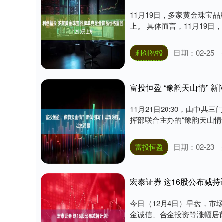
11月19日，多家黄金珠宝
上。 具体而言，11月19日，
日期：02-25
利创智投
富投恒盈 “豫韵天山情” 
11月21日20:30，由
挥部联合主办的“豫韵天山情”
日期：02-23
富投恒盈
宏泰证券 这16股公布减
今日（12月4日）早盘，
金诚信、合金投资等涨幅居前。