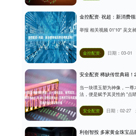
金控配资· 祝超：新消费
举报 相关视频 01'10'' 吴文昶：
日期：03-01
金控配资·
当一块璞玉塑为神像，一尊
法，便是赋予其灵性的 "点睛
日期：02-27
安全配资
利创智投 多家黄金珠宝品