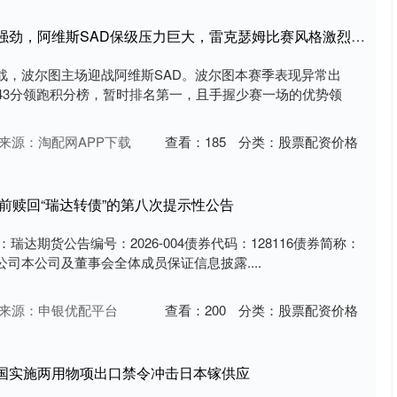
俊升配资 波尔图连胜势头强劲，阿维斯SAD保级压力巨大，雷克瑟姆比赛风格激烈多变
战，波尔图主场迎战阿维斯SAD。波尔图本赛季表现异常出
43分领跑积分榜，暂时排名第一，且手握少赛一场的优势领
来源：淘配网APP下载
查看：
185
分类：
股票配资价格
提前赎回“瑞达转债”的第八次提示性公告
：瑞达期货公告编号：2026-004债券代码：128116债券简称：
司本公司及董事会全体成员保证信息披露....
来源：申银优配平台
查看：
200
分类：
股票配资价格
中国实施两用物项出口禁令冲击日本镓供应