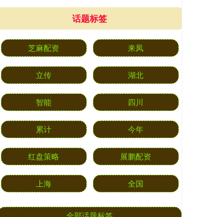
话题标签
芝麻配资
来凤
立传
湖北
智能
四川
累计
今年
红盘策略
展鹏配资
上海
全国
全部话题标签