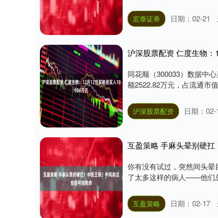
日期：02-21
宏泰证券
沪深股票配资 仁度生物：1
同花顺（300033）数据中
额2522.82万元，占流通市值
日期：02-
沪深股票配资
互盈策略 手麻头晕别硬
你有没有试过，突然间头晕
了太多这样的病人——他们总
日期：02-17
互盈策略