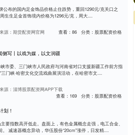
品牌公布的国内足金饰品价格止住跌势，重回1290元/克关口之
周生生足金首饰境内价格为1296元/克，周大....
来源：期货配资网官网
查看：
86
分类：
股票配资价格
新闻侧写丨以戏为媒，以文润疆
中共三门峡市委、三门峡市人民政府与河南省对口支援新疆工作前方指
三门峡·哈密文化交流戏曲展演活动，在哈密市文....
来源：淄博股票配资网APP下载
查看：
169
分类：
股票配资价格
持计划！
市场主要指数高开低走。盘面上，有色金属概念走强，电工合金、
 减速器概念异动，华伍股份“20cm”涨停，日发精....