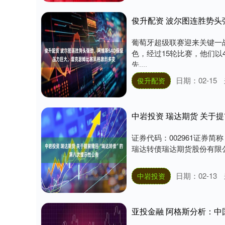
葡萄牙超级联赛迎来关键一
色，经过15轮比赛，他们以
先....
日期：02-15
俊升配资
中岩投资 瑞达期货 关于
证券代码：002961证券简称
瑞达转债瑞达期货股份有限公
日期：02-13
中岩投资
亚投金融 阿格斯分析：