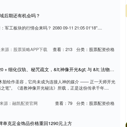
领域后期还有机会吗？
军工板块的行情会来吗？ 2080 09-11 21:05 01'18''....
来源：股票策略APP下载
查看：
213
分类：
股票配资价格
安全配资 稀缺传世典籍！20 + 细化仪轨、秘咒疏文，&lt;神像开光&gt; 与 &lt; 法物加持 &gt; 双典的文化与实操价值
木胎绘作圣容，它尚未成为连接人神的媒介 —— 正一天师开光
之笔"。《道教神像开光秘法》所载，正是这份传承千年....
来源：融凯配资官网
查看：
79
分类：
股票配资价格
牌单克足金饰品价格重回1290元上方