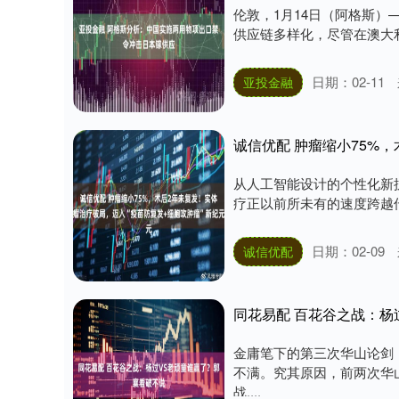
伦敦，1月14日（阿格斯）
供应链多样化，尽管在澳大利
日期：02-11
亚投金融
从人工智能设计的个性化新
疗正以前所未有的速度跨越传
日期：02-09
诚信优配
同花易配 百花谷之战：杨
金庸笔下的第三次华山论剑
不满。究其原因，前两次华
战....