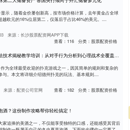
球第二大储备资产 各国央行倾向于外汇储备多元化
报告显示，随着金价屡创新高，按市场价格计算，去年黄金占全球
越欧元的16%位居第二，仅落后于占比46%的美元。....
03
来源：长沙股票配资网APP下载
查看：
116
分类：
股票配资价格
牛顾问策略 德州扑克纯手法技术揭秘教学培训：从对手行为分析到心理战术全覆盖_玩家_游戏
d'em）作为全球最受欢迎的扑克游戏之一，因其简单的规则和复杂的
与。本文将详细介绍德州扑克的玩法、基本规则....
来源：配资公司官网
查看：
182
分类：
股票配资价格
草泡酒？这份制作攻略帮你轻松搞定！
大家追捧的美酒之一，不仅能享受独特的口感，还能感受其背后
想制作一瓶属于自己的冬虫夏草泡酒，下面的步骤你一定要了