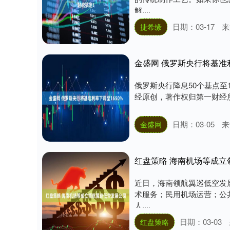
深证成指
14375.59
.06
0.74%
265.47
1
解....
日期：03-17
来
捷希缘
金盛网 俄罗斯央行将基准利
俄罗斯央行降息50个基点至
经原创，著作权归第一财经所
日期：03-05
来
金盛网
红盘策略 海南机场等成立
近日，海南领航翼巡低空发
术服务；民用机场运营；公
人....
日期：03-03
红盘策略