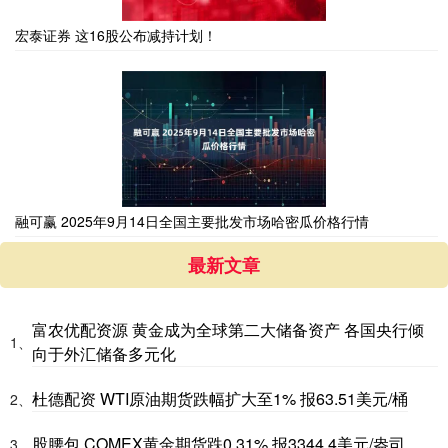
宏泰证券 这16股公布减持计划！
融可赢 2025年9月14日全国主要批发市场哈密瓜价格行情
最新文章
富农优配资源 黄金成为全球第二大储备资产 各国央行倾
1、
向于外汇储备多元化
杜德配资 WTI原油期货跌幅扩大至1% 报63.51美元/桶
2、
股腰包 COMEX黄金期货跌0.31% 报3344.4美元/盎司
3、