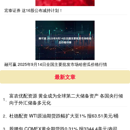
宏泰证券 这16股公布减持计划！
融可赢 2025年9月14日全国主要批发市场哈密瓜价格行情
最新文章
富农优配资源 黄金成为全球第二大储备资产 各国央行倾
1、
向于外汇储备多元化
杜德配资 WTI原油期货跌幅扩大至1% 报63.51美元/桶
2、
股腰包 COMEX黄金期货跌0.31% 报3344.4美元/盎司
3、