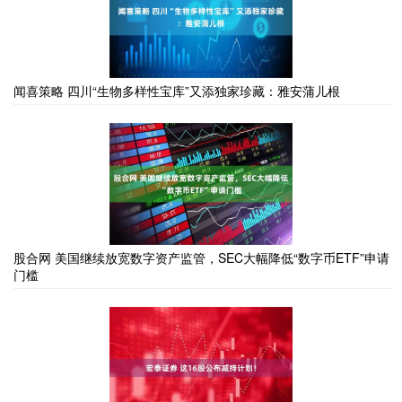
闻喜策略 四川“生物多样性宝库”又添独家珍藏：雅安蒲儿根
股合网 美国继续放宽数字资产监管，SEC大幅降低“数字币ETF”申请
门槛