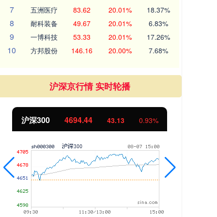
7
五洲医疗
83.62
20.01%
18.37%
8
耐科装备
49.67
20.01%
6.83%
9
一博科技
53.33
20.01%
17.26%
10
方邦股份
146.16
20.00%
7.68%
沪深京行情 实时轮播
沪深300
4694.44
北
43.13
0.93%