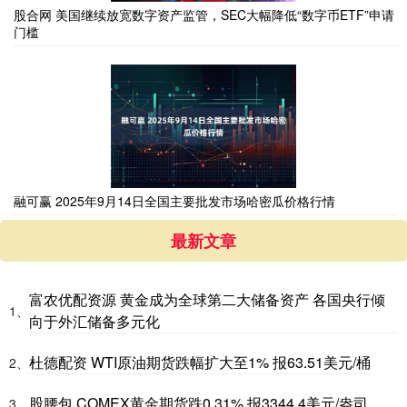
股合网 美国继续放宽数字资产监管，SEC大幅降低“数字币ETF”申请
门槛
融可赢 2025年9月14日全国主要批发市场哈密瓜价格行情
最新文章
富农优配资源 黄金成为全球第二大储备资产 各国央行倾
1、
向于外汇储备多元化
杜德配资 WTI原油期货跌幅扩大至1% 报63.51美元/桶
2、
股腰包 COMEX黄金期货跌0.31% 报3344.4美元/盎司
3、