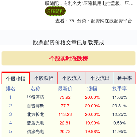
联随配，专利名为“压缩机用电控盖板、压缩
机装置和车辆”，专利申请号为CN20....
通联随配
查看：
75
分类：
配资网在线配资平台
股票配资价格文章已加载完成
个股实时涨跌榜
个股跌幅
个股流入
个股流出
换手率
个股涨幅
排名
名称
最新价
涨幅
换手率
1
毕得医药
73.92
20.00%
11.62%
2
百普赛斯
77.7
20.00%
23.31%
3
北方长龙
113.23
20.00%
12.25%
4
蓝盾光电
22.81
19.99%
0.58%
5
信濠光电
20.72
19.98%
11.95%