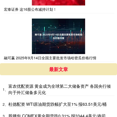
宏泰证券 这16股公布减持计划！
融可赢 2025年9月14日全国主要批发市场哈密瓜价格行情
最新文章
富农优配资源 黄金成为全球第二大储备资产 各国央行倾
1、
向于外汇储备多元化
杜德配资 WTI原油期货跌幅扩大至1% 报63.51美元/桶
2、
股腰包 COMEX黄金期货跌0.31% 报3344.4美元/盎司
3、