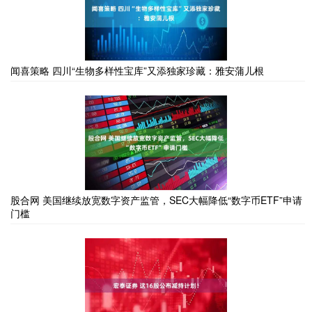
闻喜策略 四川“生物多样性宝库”又添独家珍藏：雅安蒲儿根
股合网 美国继续放宽数字资产监管，SEC大幅降低“数字币ETF”申请
门槛