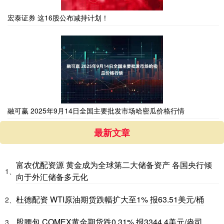
宏泰证券 这16股公布减持计划！
融可赢 2025年9月14日全国主要批发市场哈密瓜价格行情
最新文章
富农优配资源 黄金成为全球第二大储备资产 各国央行倾
1、
向于外汇储备多元化
杜德配资 WTI原油期货跌幅扩大至1% 报63.51美元/桶
2、
股腰包 COMEX黄金期货跌0.31% 报3344.4美元/盎司
3、