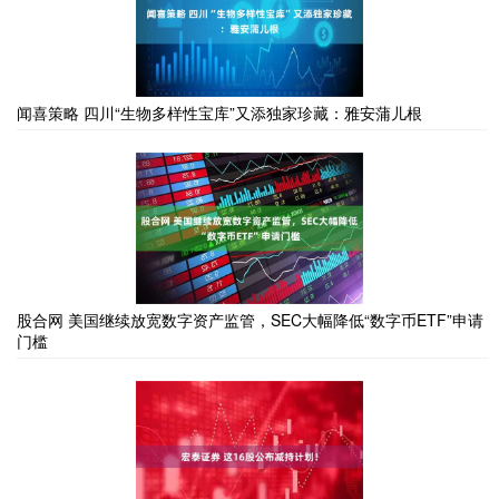
闻喜策略 四川“生物多样性宝库”又添独家珍藏：雅安蒲儿根
股合网 美国继续放宽数字资产监管，SEC大幅降低“数字币ETF”申请
门槛