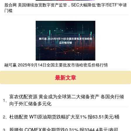
股合网 美国继续放宽数字资产监管，SEC大幅降低“数字币ETF”申请
门槛
融可赢 2025年9月14日全国主要批发市场哈密瓜价格行情
最新文章
富农优配资源 黄金成为全球第二大储备资产 各国央行倾
1、
向于外汇储备多元化
杜德配资 WTI原油期货跌幅扩大至1% 报63.51美元/桶
2、
股腰包 COMEX黄金期货跌0.31% 报3344.4美元/盎司
3、