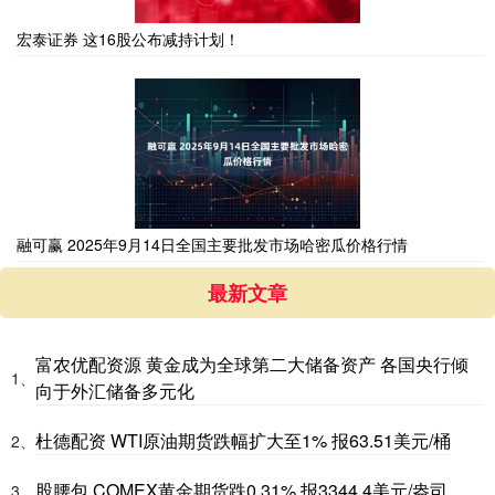
宏泰证券 这16股公布减持计划！
融可赢 2025年9月14日全国主要批发市场哈密瓜价格行情
最新文章
富农优配资源 黄金成为全球第二大储备资产 各国央行倾
1、
向于外汇储备多元化
杜德配资 WTI原油期货跌幅扩大至1% 报63.51美元/桶
2、
股腰包 COMEX黄金期货跌0.31% 报3344.4美元/盎司
3、