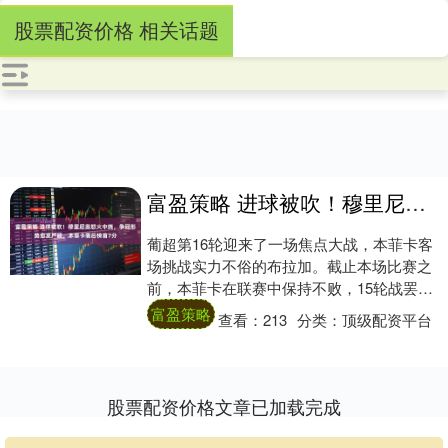
股票配资价格 相关话题
富盈策略 进球被吹！穆里尼奥怒火中烧，争冠形势愈发严峻，本菲卡落后榜首7分
葡超第16轮迎来了一场焦点大战，本菲卡客
场挑战实力不俗的布拉加。截止本场比赛之
前，本菲卡在联赛中保持不败，15轮战罢取
得了10胜5平的优异成绩。然而，尽管未尝
富盈策略
查看：
213
分类：
顶级配资平台
败....
股票配资价格文章已加载完成