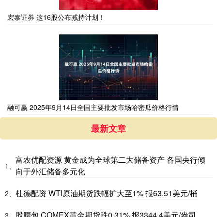
宏泰证券 这16股公布减持计划！
融可赢 2025年9月14日全国主要批发市场哈密瓜价格行情
最新文章
富农优配资源 黄金成为全球第二大储备资产 各国央行倾
1、
向于外汇储备多元化
杜德配资 WTI原油期货跌幅扩大至1% 报63.51美元/桶
2、
股腰包 COMEX黄金期货跌0.31% 报3344.4美元/盎司
3、