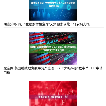
闻喜策略 四川“生物多样性宝库”又添独家珍藏：雅安蒲儿根
股合网 美国继续放宽数字资产监管，SEC大幅降低“数字币ETF”申请
门槛