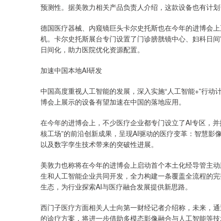
预测性。据美敦力相关产品负责人介绍，这款设备也有计划
德国医疗器械、内窥镜巨头卡尔史托斯也在今年的进博会上
机。卡尔史托斯展台专门设置了门诊膀胱镜中心、妇科日间
日间化，助力医院优化资源配置。
加速中国本地AI研发
中国高度重视人工智能的发展，深入实施“人工智能+”行
博会上展示的设备有望加速在中国的落地应用。
在今年的进博会上，不少医疗企业都专门设立了AI专区，并
核工场”的前沿创新成果，呈现AI驱动的医疗变革：智慧影
以及数字孪生技术带来的突破性进展。
美敦力也称将在今年的进博会上启动首个本土化经导管主动脉
生和人工智能企业共同开发，全力构建一条覆盖全流程的完
生态，为行业探索AI与医疗融合发展提供新思路。
西门子医疗方面相关人士向第一财经记者介绍称，未来，通
的诊疗方案，将进一步借助多模态影像融合与人工智能等技