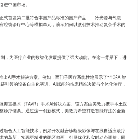
引进中国市场。
正式首发第二批符合本国产品标准的国产产品——冷光源与气腹
宫腔镜诊疗中心等模拟单元，演示如何以微创技术推动复杂手术的
动计划，为医疗产业的数智化发展提供了强大动能。在这一背景下，进
推出AI手术解决方案。例如，西门子医疗系统性地展示了“全球AI智
像链引领的设备自主化演进、AI赋能的临床精准决策与个体化治疗，
瓣置换术（TAVR）手术AI解决方案。该方案由美敦力携手本土医
整诊疗链条。通过这一创新模式，美敦力希望打造智能疗法的全新
过融合人工智能技术，例如开发融合诊断级影像与在线自适应放疗
术的革新，实现更精准的靶区勾画、剂量优化和实时动态调整，同