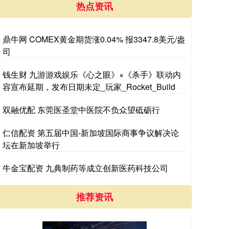
热点资讯
鼎牛网 COMEX黄金期货涨0.04% 报3347.8美元/盎
司
钱生财 九游游戏娱乐《心之眼》×《杀手》联动内
容宣布延期，发布日期未定_玩家_Rocket_Build
双融优配 东莞医圣堂中医院不负众望砥砺行
仁信配资 第五届中国-新加坡国际商事争议解决论
坛在新加坡举行
牛金宝配资 九典制药等成立创新医药科技公司
推荐资讯