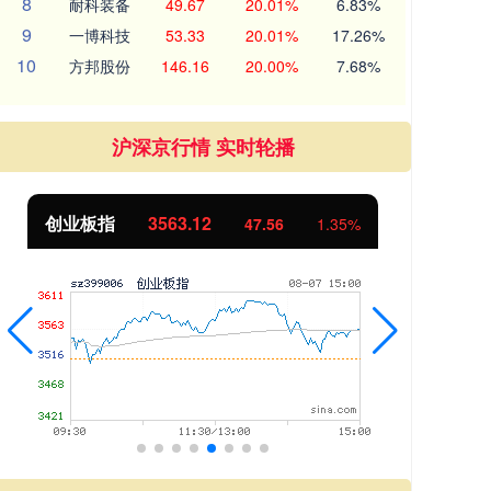
8
耐科装备
49.67
20.01%
6.83%
9
一博科技
53.33
20.01%
17.26%
10
方邦股份
146.16
20.00%
7.68%
沪深京行情 实时轮播
基金指数
7242.10
国
12.30
0.17%