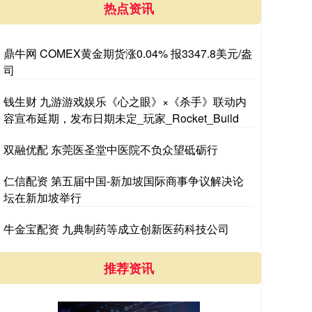
热点资讯
鼎牛网 COMEX黄金期货涨0.04% 报3347.8美元/盎
司
钱生财 九游游戏娱乐《心之眼》×《杀手》联动内
容宣布延期，发布日期未定_玩家_Rocket_Build
双融优配 东莞医圣堂中医院不负众望砥砺行
仁信配资 第五届中国-新加坡国际商事争议解决论
坛在新加坡举行
牛金宝配资 九典制药等成立创新医药科技公司
推荐资讯