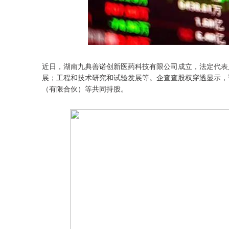
近日，湖南九典善诺创新医药科技有限公司成立，法定代表
展；工程和技术研究和试验发展等。企查查股权穿透显示，该
（有限合伙）等共同持股。
深证成指
14254.88
.73
0.40%
144.76
1