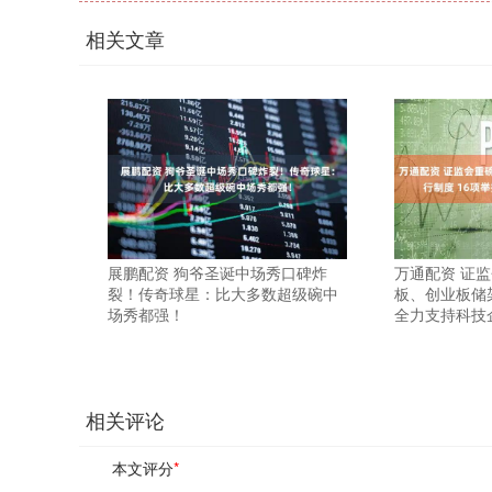
相关文章
展鹏配资 狗爷圣诞中场秀口碑炸
万通配资 证
裂！传奇球星：比大多数超级碗中
板、创业板储架
场秀都强！
全力支持科技
相关评论
本文评分
*