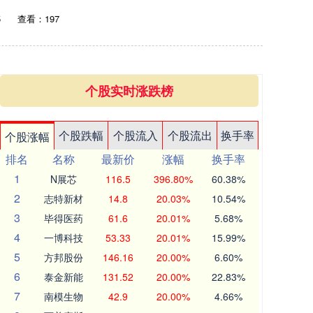
5
查看：197
个股实时涨跌榜
个股跌幅
个股流入
个股流出
换手率
个股涨幅
排名
名称
最新价
涨幅
换手率
1
N展芯
116.5
396.80%
60.38%
2
志特新材
14.8
20.03%
10.54%
3
毕得医药
61.6
20.01%
5.68%
4
一博科技
53.33
20.01%
15.99%
5
方邦股份
146.16
20.00%
6.60%
6
泰金新能
131.52
20.00%
22.83%
7
南模生物
42.9
20.00%
4.66%