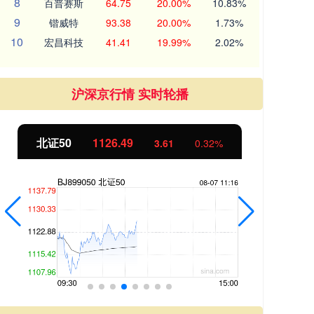
8
百普赛斯
64.75
20.00%
10.83%
9
锴威特
93.38
20.00%
1.73%
10
宏昌科技
41.41
19.99%
2.02%
沪深京行情 实时轮播
北证50
1126.41
创
3.53
0.32%