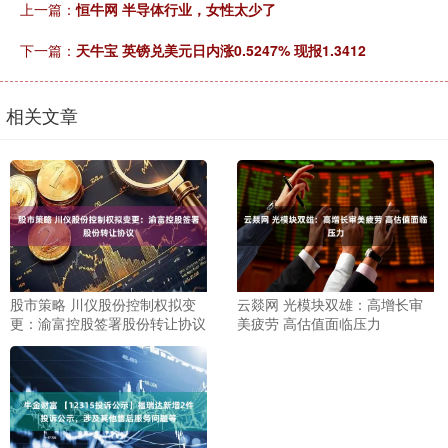
上一篇：
恒牛网 半导体行业，女性太少了
下一篇：
天牛宝 英镑兑美元日内涨0.5247% 现报1.3412
相关文章
股市策略 川仪股份控制权拟变
云燚网 光模块双雄：高增长审
更：渝富控股签署股份转让协议
美疲劳 高估值面临压力