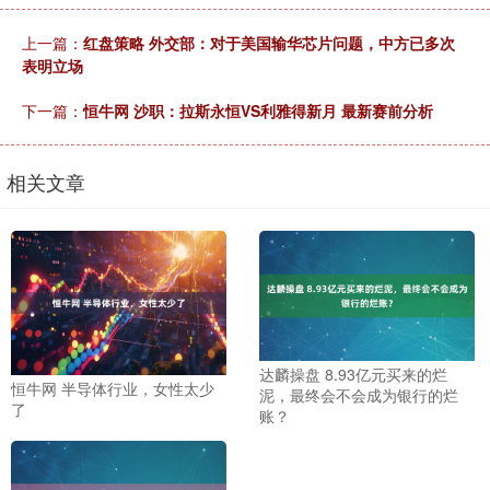
上一篇：
红盘策略 外交部：对于美国输华芯片问题，中方已多次
表明立场
下一篇：
恒牛网 沙职：拉斯永恒VS利雅得新月 最新赛前分析
相关文章
达麟操盘 8.93亿元买来的烂
恒牛网 半导体行业，女性太少
泥，最终会不会成为银行的烂
了
账？