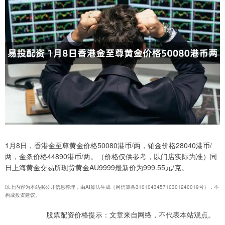
1月8日，香港金至尊黄金价格50080港币/两，铂金价格28040港币/
两，金条价格44890港币/两。（价格仅供参考，以门店实际为准）同
日上海黄金交易所现货黄金AU9999最新价为999.55元/克。
以上内容为本站据公开信息整理，由AI算法生成（网信算备310104345710301240019号），不
构成投资建议。
股票配资价格提示：文章来自网络，不代表本站观点。