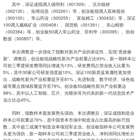
其中，深证成指调入德明利（001309）、沃尔核材
（002130）、拓维信息（002261）等，创业板指调入双林股份
（300100）、常山药业（300255）、富临精工（300432）等，深证
100调入藏格矿业（000408）、国货航（001391）、东山精密
（002384）等，创业板50调入常山药业、菲利华（300395）、协创
数据（300857）等。
本次调整进一步强化了指数对新兴产业的表征性，实现“质效焕
新”。调整后，创业板指战略性新兴产业权重占比93%，新一期样本公
司前三季度研发费用同比增速为13%，研发费用占营业收入比重为
5%，其中30家公司研发强度超10%。深证100新质蓝筹属性更加突
出，战略性新兴产业权重提升至81%，先进制造、数字经济、绿色低
碳等重点领域权重提升至79%。创业板50战略性新兴产业权重达
98%，其中以人工智能、芯片、光模块等为代表的新一代信息技术产
业占比达45%。
同时，指数样本股发展势头强劲。本次调整后，深证成指制造业
样本公司权重达76%，是中国资本市场中制造业占比最高的标尺指
数，其中超三成属于制造业单项冠军企业。创业板指样本公司发展势
头更为强劲，新一期样本公司前三季度营业收入、净利润同比增长分