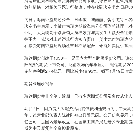
海南证监局对瑞达期货海南分公司采取责令改正的监管措施
效的措施，对相关问题进行整改，并在收到决定书之日起3
同日，海南证监局还公告，对李敏、陆丽丽、贺小龙等三名
决定书中表示，李敏作为瑞达期货海南分公司副总经理，对
证明、人为调高个别营销人员绩效并与其发生大额资金往来
控不力，依法对上述违规行为负有责任；贺小龙作为瑞达期
在接受海南证监局现场检查时不够配合，未能如实提供掌握
瑞达期货创建于1993年，是国内大型全牌照期货公司。该
陆A股的期货上市公司。此前发布的年报显示，瑞达期货2023
东的净利润2.44亿元，同比减少16.95%。截至4月19日收
期货业连收罚单
瑞达期货并非个例，近期，已有多家期货公司及多位从业人
4月12日，因负责人为配资活动提供便利违规行为，中天
施，该营业部负责人陈建刚被出具警示函。公开信息显示，
任公司，是国内最早成立、在国家工商总局注册的专业期货经
成为中天期货的全资控股股东。