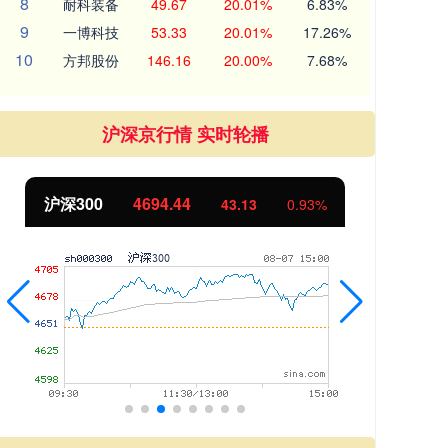
8
耐科装备
49.67
20.01%
6.83%
9
一博科技
53.33
20.01%
17.26%
10
方邦股份
146.16
20.00%
7.68%
沪深京行情 实时轮播
沪深300
4694.44
北
43.13
0.93%