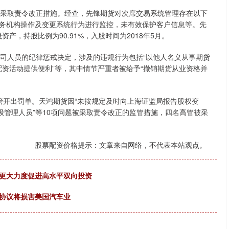
货采取责令改正措施。经查，先锋期货对次席交易系统管理存在以下
务机构操作及变更系统行为进行监控，未有效保护客户信息等。先
产，持股比例为90.91%，入股时间为2018年5月。
公司人员的纪律惩戒决定，涉及的违规行为包括“以他人名义从事期货
为配资活动提供便利”等，其中情节严重者被给予“撤销期货从业资格并
管开出罚单。天鸿期货因“未按规定及时向上海证监局报告股权变
级管理人员”等10项问题被采取责令改正的监管措施，四名高管被采
股票配资价格提示：文章来自网络，不代表本站观点。
以更大力度促进高水平双向投资
易协议将损害美国汽车业