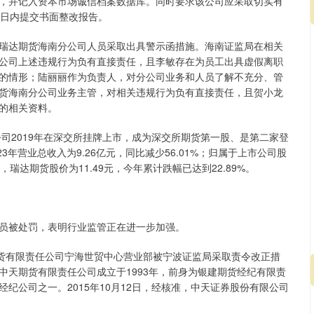
，并记入资本市场诚信档案数据库。同时要求该公司应采取切实有
0日内提交书面整改报告。
瑞达期货海南分公司人员采取出具警示函措施。海南证监局在相关
公司上述违规行为负有直接责任，且李敏存在为员工出具虚假离职
的情形；陆丽丽作为负责人，对分公司业务和人员了解不充分、管
货海南分公司业务主管，对相关违规行为负有直接责任，且贺小龙
的相关资料。
公司2019年在深交所挂牌上市，成为深交所期货第一股、是第二家登
年营业总收入为9.26亿元，同比减少56.01%；归属于上市公司股
盘，瑞达期货股价为11.49元，今年累计跌幅已达到22.89%。
员被处罚，表明行业监管正在进一步加强。
期货有限责任公司宁海世贸中心营业部被宁波证监局采取责令改正措
中天期货有限责任公司成立于1993年，前身为银建期货经纪有限责
纪公司之一。2015年10月12日，经核准，中天证券股份有限公司