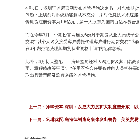
4月3日，深圳证监局官网发布监管措施决定书，对先锋期
问题：上线前对系统功能测试不充分，未对信息技术系统服
锋期货注册资本为1.5亿元，第一大股东为国内百亿私募合晟资
而在今年3月，中期协官网连发6份对于期货从业人员或子
交易”“以个人名义接受客户委托代理客户进行期货交易”“
在3年内拒绝受理其期货从业资格申请”的纪律惩戒。
此外，3月初天盈配，上海证监局还对天鸿期货及其四名高
更、章程修改等事项”、“任用不符合任职条件的人员担任高
取出具警示函及监管谈话的监管措施。
上一篇：
泽峰资本 深圳：以更大力度扩大制度型开放，
下一篇：
宏琳优配 底特律制造商集体发出警告：美英贸