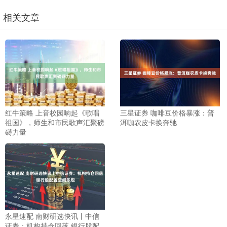
相关文章
红牛策略 上音校园响起《歌唱
三星证券 咖啡豆价格暴涨：普
祖国》，师生和市民歌声汇聚磅
洱咖农皮卡换奔驰
礴力量
永星速配 南财研选快讯丨中信
证券：机构持仓回落 银行股配