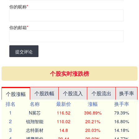
你的昵称
*
你的邮箱
*
提交评论
个股实时涨跌榜
个股跌幅
个股流入
个股流出
换手率
个股涨幅
排名
名称
最新价
涨幅
换手率
1
N展芯
116.52
396.89%
79.39%
2
锐翔智能
110.02
20.21%
16.80%
3
志特新材
14.8
20.03%
14.18%
4
博腾股份
20.44
20.02%
14.77%