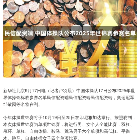
新华社北京9月17日电（记者卢羽晨）中国体操队17日公布2025年世
界体操锦标赛参赛名单民信配资端民信配资端民信配资端，奥运冠军
邹敬园等名将在列。
今年体操世锦赛将于10月19日至25日在印尼雅加达举行。按照赛制，
本次体操世锦赛为单项世锦赛，将进行男、女个人全能比赛，双杠、
吊环、单杠、自由体操、鞍马、跳马男子六个单项和高低杠、平衡
木、跳马、自由体操女子四个单项比赛。