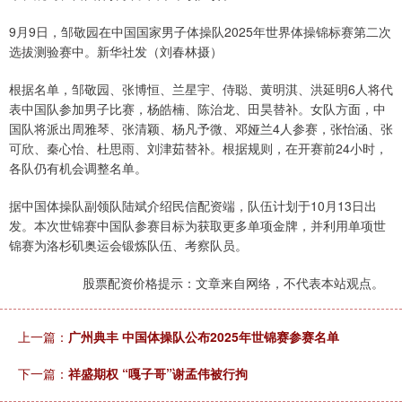
9月9日，邹敬园在中国国家男子体操队2025年世界体操锦标赛第二次
选拔测验赛中。新华社发（刘春林摄）
根据名单，邹敬园、张博恒、兰星宇、侍聪、黄明淇、洪延明6人将代
表中国队参加男子比赛，杨皓楠、陈治龙、田昊替补。女队方面，中
国队将派出周雅琴、张清颖、杨凡予微、邓娅兰4人参赛，张怡涵、张
可欣、秦心怡、杜思雨、刘津茹替补。根据规则，在开赛前24小时，
各队仍有机会调整名单。
据中国体操队副领队陆斌介绍民信配资端，队伍计划于10月13日出
发。本次世锦赛中国队参赛目标为获取更多单项金牌，并利用单项世
锦赛为洛杉矶奥运会锻炼队伍、考察队员。
股票配资价格提示：文章来自网络，不代表本站观点。
上一篇：
广州典丰 中国体操队公布2025年世锦赛参赛名单
下一篇：
祥盛期权 “嘎子哥”谢孟伟被行拘