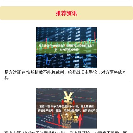
推荐资讯
易方达证券 快船惜败不能赖裁判，哈登战旧主手软，对方两将成奇
兵
富鑫中证 48岁女子坠废井54小时，身上爬满蛇，被咬也不敢动，医