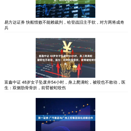
易方达证券 快船惜败不能赖裁判，哈登战旧主手软，对方两将成奇
兵
富鑫中证 48岁女子坠废井54小时，身上爬满蛇，被咬也不敢动，医
生：双侧肋骨骨折，前臂被蛇咬伤