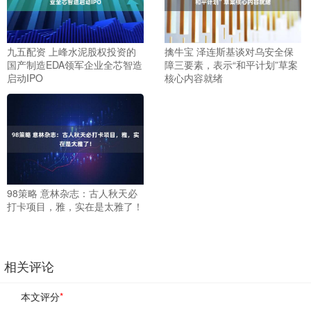
九五配资 上峰水泥股权投资的
擒牛宝 泽连斯基谈对乌安全保
国产制造EDA领军企业全芯智造
障三要素，表示“和平计划”草案
启动IPO
核心内容就绪
98策略 意林杂志：古人秋天必
打卡项目，雅，实在是太雅了！
相关评论
本文评分
*