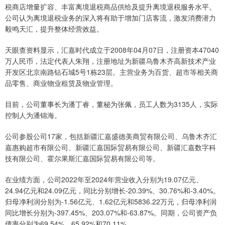
税商店增量扩容、丰富离境退税商品供给及提升离境退税服务水平。
公司认为离境退税业务的深入将有助于增加门店客流，激发消费潜力
毅鸣天汇，提升整体经营效益。
天眼查资料显示，汇嘉时代成立于2008年04月07日，注册资本47040
万人民币，法定代表人朱翔，注册地址为新疆乌鲁木齐高新技术产业
开发区北京南路钻石城5号1栋23层。主营业务为百货、超市等相关商
品零售、商业物业租赁及物业管理。
目前，公司董事长为潘丁睿，董秘为张佩，员工人数为3135人，实际
控制人为潘锦海。
公司参股公司17家，包括新疆汇嘉盛德美商贸有限公司、乌鲁木齐汇
嘉惠购超市有限公司、新疆汇嘉国际贸易有限公司、新疆汇嘉数字科
技有限公司、霍尔果斯汇嘉国际贸易有限公司等。
在业绩方面，公司2022年至2024年营业收入分别为19.07亿元、
24.94亿元和24.09亿元，同比分别增长-20.39%、30.76%和-3.40%。
归母净利润分别为-1.56亿元、1.62亿元和5836.22万元，归母净利润
同比增长分别为-397.45%、203.07%和-63.87%。同期，公司资产负
债率分别为69.54%、65.92%和70.11%。