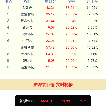
排名
名称
最新价
涨幅
换手率
1
N森合
48.31
66.24%
64.29%
2
龙鑫智能
35.17
29.97%
47.98%
3
汉鑫科技
37.44
23.04%
33.62%
4
新开普
10.07
20.02%
8.66%
5
万集科技
24.88
20.02%
15.81%
6
中巨芯
23.21
20.01%
17.34%
7
正帆科技
57.42
20.00%
15.32%
8
天禄科技
63.36
20.00%
6.11%
9
智动力
15.06
20.00%
5.78%
10
浩通科技
21.49
19.99%
16.93%
沪深京行情 实时轮播
北证50
1119.46
1.24%
25.97