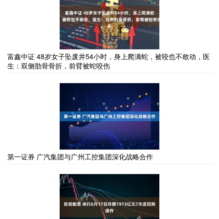
富鑫中证 48岁女子坠废井54小时，身上爬满蛇，被咬也不敢动，医
生：双侧肋骨骨折，前臂被蛇咬伤
第一证券 广汽集团与广州工控集团深化战略合作