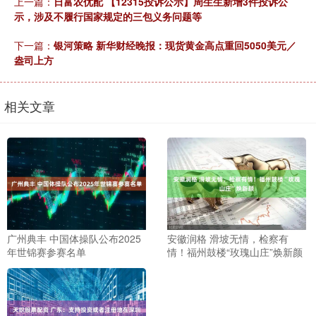
上一篇：
日富农优配 【12315投诉公示】周生生新增3件投诉公
示，涉及不履行国家规定的三包义务问题等
下一篇：
银河策略 新华财经晚报：现货黄金高点重回5050美元／
盎司上方
相关文章
广州典丰 中国体操队公布2025
安徽润格 滑坡无情，检察有
年世锦赛参赛名单
情！福州鼓楼“玫瑰山庄”焕新颜